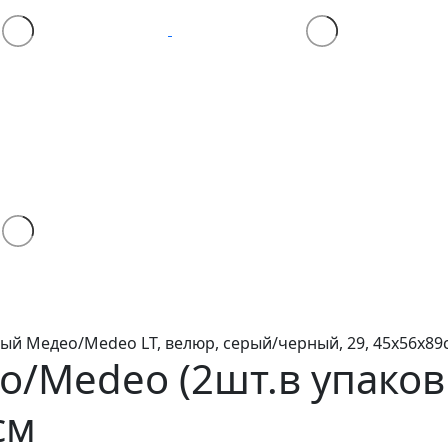
ый Медео/Medeo LT, велюр, серый/черный, 29, 45х56х89
о/Medeo (2шт.в упаков
см