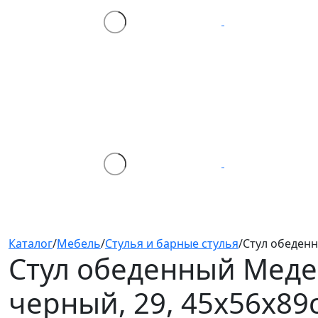
Каталог
/
Мебель
/
Стулья и барные стулья
/
Стул обеденн
Стул обеденный Меде
черный, 29, 45х56х89