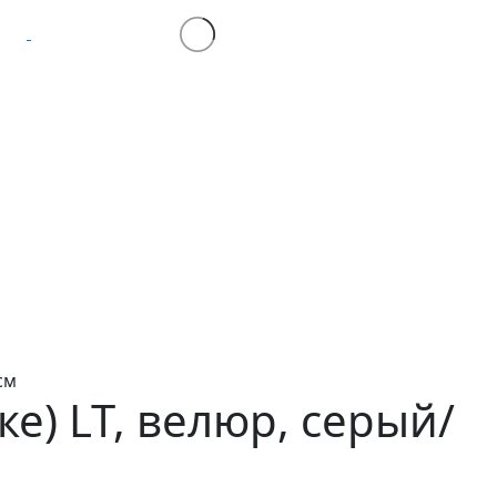
см
ке)
LT, велюр, серый/