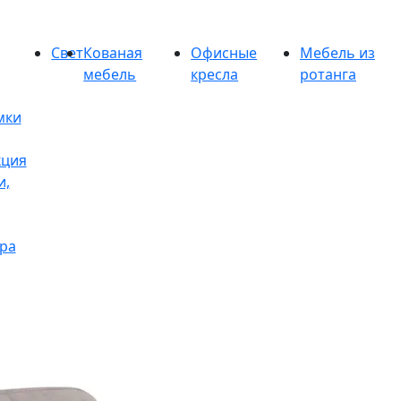
Свет
Кованая
Офисные
Мебель из
мебель
кресла
ротанга
мки
кция
и,
ра