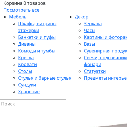
Корзина
0 товаров
Посмотреть все
Мебель
Декор
Шкафы, витрины,
Зеркала
этажерки
Часы
Банкетки и пуфы
Картины и фотора
Диваны
Вазы
Комоды и тумбы
Сувенирная проду
Кресла
Свечи, подсвечник
Кровати
фонари
Столы
Статуэтки
Стулья и барные стулья
Предметы интерье
Сундуки
Хранение