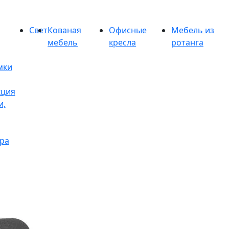
Свет
Кованая
Офисные
Мебель из
мебель
кресла
ротанга
мки
кция
и,
ра