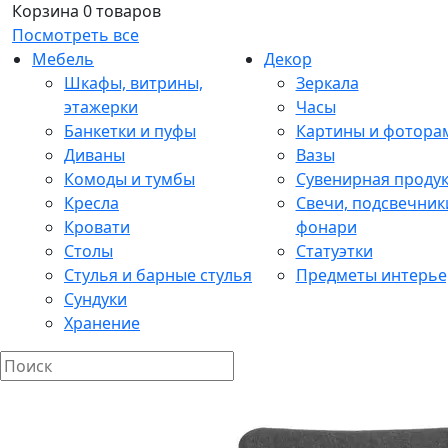
Корзина
0 товаров
Посмотреть все
Мебель
Декор
Шкафы, витрины,
Зеркала
этажерки
Часы
Банкетки и пуфы
Картины и фотора
Диваны
Вазы
Комоды и тумбы
Сувенирная проду
Кресла
Свечи, подсвечник
Кровати
фонари
Столы
Статуэтки
Стулья и барные стулья
Предметы интерье
Сундуки
Хранение