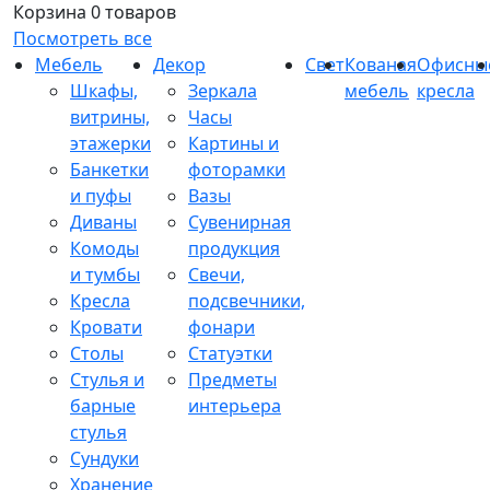
Корзина
0 товаров
Посмотреть все
Мебель
Декор
Свет
Кованая
Офисны
Шкафы,
Зеркала
мебель
кресла
витрины,
Часы
этажерки
Картины и
Банкетки
фоторамки
и пуфы
Вазы
Диваны
Сувенирная
Комоды
продукция
и тумбы
Свечи,
Кресла
подсвечники,
Кровати
фонари
Столы
Статуэтки
Стулья и
Предметы
барные
интерьера
стулья
Сундуки
Хранение