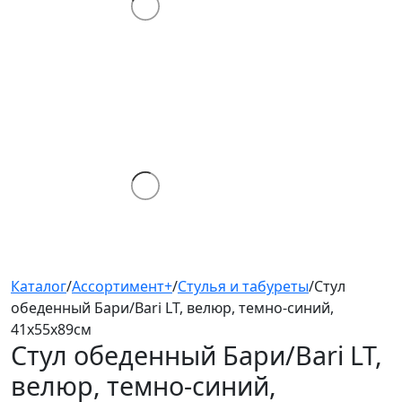
Каталог
/
Ассортимент+
/
Стулья и табуреты
/
Стул
обеденный Бари/Bari LT, велюр, темно-синий,
41х55х89см
Стул обеденный Бари/Bari
LT,
велюр, темно-синий,