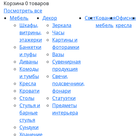
Корзина
0 товаров
Посмотреть все
Мебель
Декор
Свет
Кованая
Офисны
Шкафы,
Зеркала
мебель
кресла
витрины,
Часы
этажерки
Картины и
Банкетки
фоторамки
и пуфы
Вазы
Диваны
Сувенирная
Комоды
продукция
и тумбы
Свечи,
Кресла
подсвечники,
Кровати
фонари
Столы
Статуэтки
Стулья и
Предметы
барные
интерьера
стулья
Сундуки
Хранение