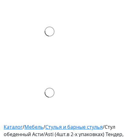
Каталог
/
Мебель
/
Стулья и барные стулья
/
Стул
обеденный Асти/Asti (4шт.в 2-х упаковках) Тендер,