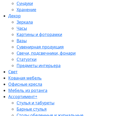
Сундуки
Хранение
Декор
Зеркала
Часы
Картины и фоторамки
Вазы
Сувенирная продукция
Свечи, подсвечники, фонари
Статуэтки
Предметы интерьера
Свет
Кованая мебель
Офисные кресла
Мебель из ротанга
Ассортимент+
Стулья и табуреты
Барные стулья
Столы обеденные и журнальные