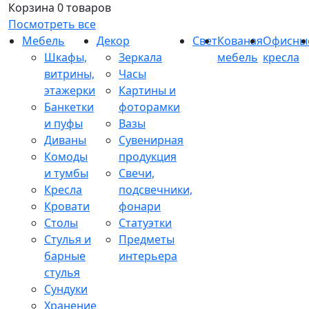
Корзина
0 товаров
Посмотреть все
Мебель
Декор
Свет
Кованая
Офисны
Шкафы,
Зеркала
мебель
кресла
витрины,
Часы
этажерки
Картины и
Банкетки
фоторамки
и пуфы
Вазы
Диваны
Сувенирная
Комоды
продукция
и тумбы
Свечи,
Кресла
подсвечники,
Кровати
фонари
Столы
Статуэтки
Стулья и
Предметы
барные
интерьера
стулья
Сундуки
Хранение