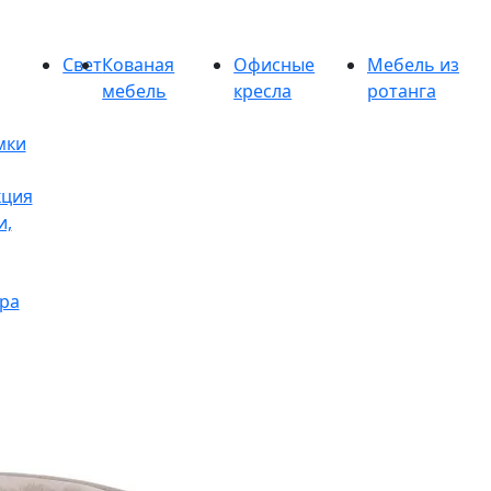
Свет
Кованая
Офисные
Мебель из
мебель
кресла
ротанга
мки
кция
и,
ра