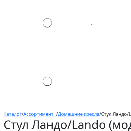
Каталог
/
Ассортимент+
/
Домашние кресла
/
Стул Ландо/L
Стул Ландо/Lando (мо