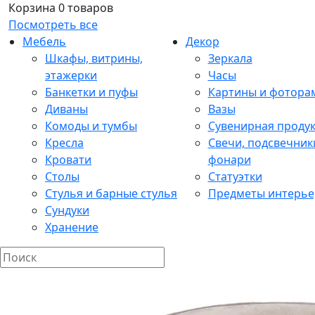
Корзина
0 товаров
Посмотреть все
Мебель
Декор
Шкафы, витрины,
Зеркала
этажерки
Часы
Банкетки и пуфы
Картины и фотора
Диваны
Вазы
Комоды и тумбы
Сувенирная проду
Кресла
Свечи, подсвечник
Кровати
фонари
Столы
Статуэтки
Стулья и барные стулья
Предметы интерье
Сундуки
Хранение