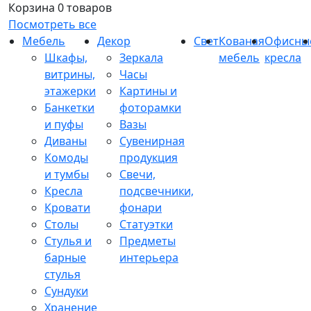
Корзина
0 товаров
Посмотреть все
Мебель
Декор
Свет
Кованая
Офисны
Шкафы,
Зеркала
мебель
кресла
витрины,
Часы
этажерки
Картины и
Банкетки
фоторамки
и пуфы
Вазы
Диваны
Сувенирная
Комоды
продукция
и тумбы
Свечи,
Кресла
подсвечники,
Кровати
фонари
Столы
Статуэтки
Стулья и
Предметы
барные
интерьера
стулья
Сундуки
Хранение