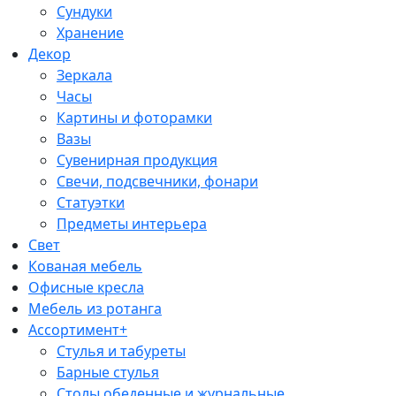
Сундуки
Хранение
Декор
Зеркала
Часы
Картины и фоторамки
Вазы
Сувенирная продукция
Свечи, подсвечники, фонари
Статуэтки
Предметы интерьера
Свет
Кованая мебель
Офисные кресла
Мебель из ротанга
Ассортимент+
Стулья и табуреты
Барные стулья
Столы обеденные и журнальные