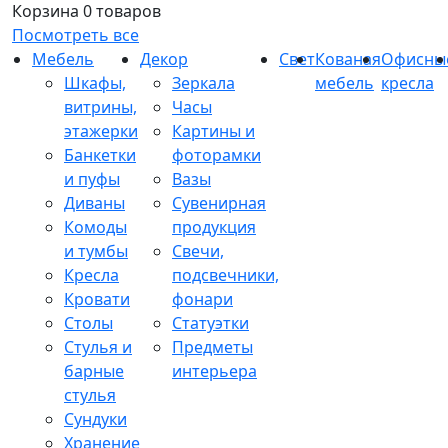
Корзина
0 товаров
Посмотреть все
Мебель
Декор
Свет
Кованая
Офисны
Шкафы,
Зеркала
мебель
кресла
витрины,
Часы
этажерки
Картины и
Банкетки
фоторамки
и пуфы
Вазы
Диваны
Сувенирная
Комоды
продукция
и тумбы
Свечи,
Кресла
подсвечники,
Кровати
фонари
Столы
Статуэтки
Стулья и
Предметы
барные
интерьера
стулья
Сундуки
Хранение