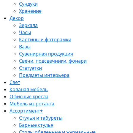
Сундуки
Хранение
Декор
Зеркала
Часы
Картины и фоторамки
Вазы
Сувенирная продукция
Свечи, подсвечники, фонари
Статуэтки
Предметы интерьера
Свет
Кованая мебель
Офисные кресла
Мебель из ротанга
Ассортимент+
Стулья и табуреты
Барные стулья
Столы обеденные и журнальные