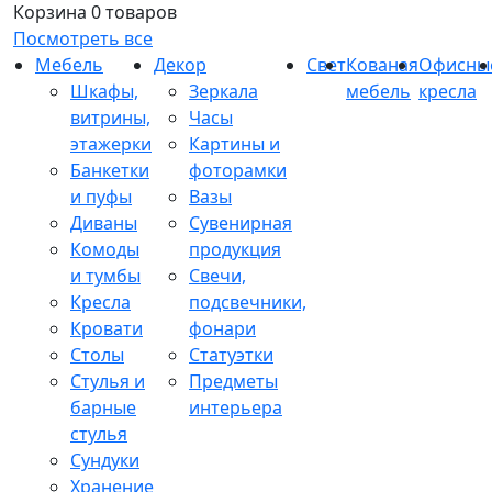
Корзина
0 товаров
Посмотреть все
Мебель
Декор
Свет
Кованая
Офисны
Шкафы,
Зеркала
мебель
кресла
витрины,
Часы
этажерки
Картины и
Банкетки
фоторамки
и пуфы
Вазы
Диваны
Сувенирная
Комоды
продукция
и тумбы
Свечи,
Кресла
подсвечники,
Кровати
фонари
Столы
Статуэтки
Стулья и
Предметы
барные
интерьера
стулья
Сундуки
Хранение