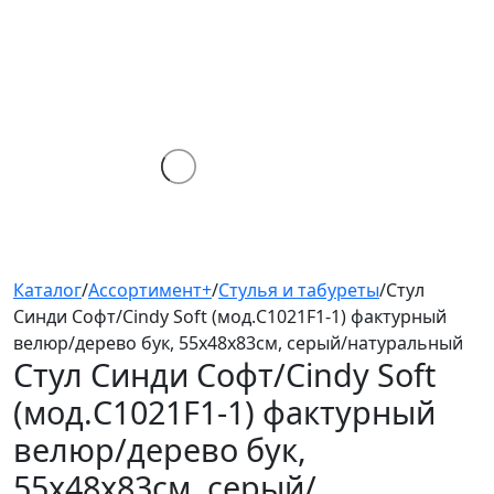
Каталог
/
Ассортимент+
/
Стулья и табуреты
/
Стул
Синди Софт/Cindy Soft (мод.C1021F1-1) фактурный
велюр/дерево бук, 55х48х83см, серый/натуральный
Стул Синди Софт/Cindy Soft
(мод.C1021F1-1)
фактурный
велюр/дерево бук,
55х48х83см, серый/