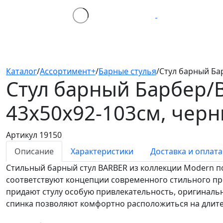
Каталог
/
Ассортимент+
/
Барные стулья
/
Стул барный Ба
Стул барный Барбер/B
43х50х92-103см, чер
Артикул 19150
Описание
Характеристики
Доставка и оплата
Стильный барный стул BARBER из коллекции Modern п
соответствуют концепции современного стильного пр
придают стулу особую привлекательность, оригинально
спинка позволяют комфортно расположиться на длит