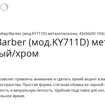
рбер/Barber (мод.KY711D) металл/экокожа, 43х50х92-103
arber (мод.KY711D)
ме
ный/хром
озволит привлечь внимание и сделать яркий акцент в 
остранства. Простая форма, стеганая обивка из черной
сть и визуальную легкость. Удобная подставка для ног
ельное время.