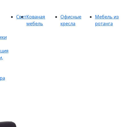
Свет
Кованая
Офисные
Мебель из
мебель
кресла
ротанга
мки
кция
и,
ра