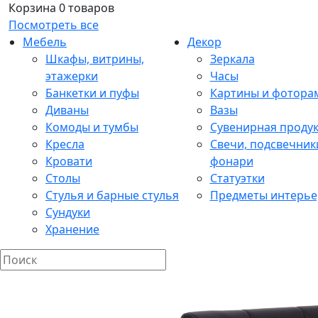
Корзина
0 товаров
Посмотреть все
Мебель
Декор
Шкафы, витрины,
Зеркала
этажерки
Часы
Банкетки и пуфы
Картины и фотора
Диваны
Вазы
Комоды и тумбы
Сувенирная проду
Кресла
Свечи, подсвечник
Кровати
фонари
Столы
Статуэтки
Стулья и барные стулья
Предметы интерье
Сундуки
Хранение