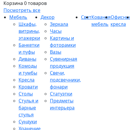
Корзина
0 товаров
Посмотреть все
Мебель
Декор
Свет
Кованая
Офисны
Шкафы,
Зеркала
мебель
кресла
витрины,
Часы
этажерки
Картины и
Банкетки
фоторамки
и пуфы
Вазы
Диваны
Сувенирная
Комоды
продукция
и тумбы
Свечи,
Кресла
подсвечники,
Кровати
фонари
Столы
Статуэтки
Стулья и
Предметы
барные
интерьера
стулья
Сундуки
Хранение