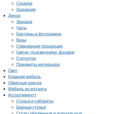
Сундуки
Хранение
Декор
Зеркала
Часы
Картины и фоторамки
Вазы
Сувенирная продукция
Свечи, подсвечники, фонари
Статуэтки
Предметы интерьера
Свет
Кованая мебель
Офисные кресла
Мебель из ротанга
Ассортимент+
Стулья и табуреты
Барные стулья
Столы обеденные и журнальные