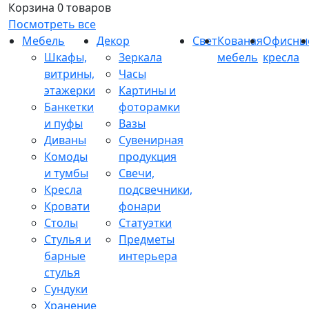
Корзина
0 товаров
Посмотреть все
Мебель
Декор
Свет
Кованая
Офисны
Шкафы,
Зеркала
мебель
кресла
витрины,
Часы
этажерки
Картины и
Банкетки
фоторамки
и пуфы
Вазы
Диваны
Сувенирная
Комоды
продукция
и тумбы
Свечи,
Кресла
подсвечники,
Кровати
фонари
Столы
Статуэтки
Стулья и
Предметы
барные
интерьера
стулья
Сундуки
Хранение