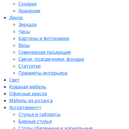
Сундуки
Хранение
Декор
Зеркала
Часы
Картины и фоторамки
Вазы
Сувенирная продукция
Свечи, подсвечники, фонари
Статуэтки
Предметы интерьера
Свет
Кованая мебель
Офисные кресла
Мебель из ротанга
Ассортимент+
Стулья и табуреты
Барные стулья
Столы обеденные и журнальные