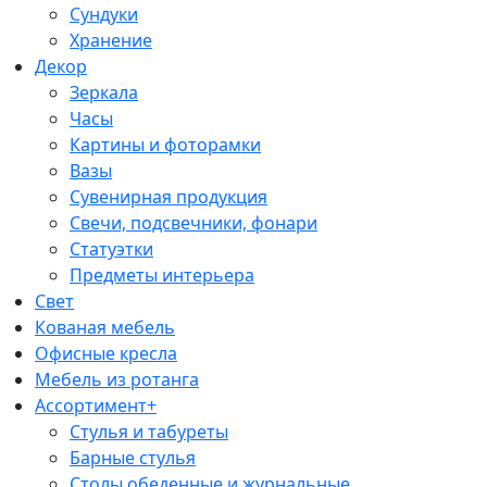
Сундуки
Хранение
Декор
Зеркала
Часы
Картины и фоторамки
Вазы
Сувенирная продукция
Свечи, подсвечники, фонари
Статуэтки
Предметы интерьера
Свет
Кованая мебель
Офисные кресла
Мебель из ротанга
Ассортимент+
Стулья и табуреты
Барные стулья
Столы обеденные и журнальные