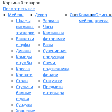
Корзина
0 товаров
Посмотреть все
Мебель
Декор
Свет
Кованая
Офисны
Шкафы,
Зеркала
мебель
кресла
витрины,
Часы
этажерки
Картины и
Банкетки
фоторамки
и пуфы
Вазы
Диваны
Сувенирная
Комоды
продукция
и тумбы
Свечи,
Кресла
подсвечники,
Кровати
фонари
Столы
Статуэтки
Стулья и
Предметы
барные
интерьера
стулья
Сундуки
Хранение