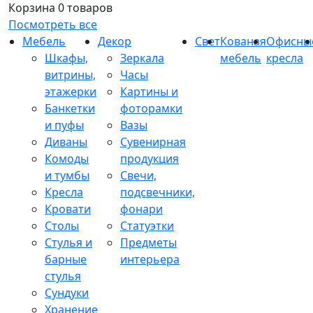
Корзина
0 товаров
Посмотреть все
Мебель
Декор
Свет
Кованая
Офисны
Шкафы,
Зеркала
мебель
кресла
витрины,
Часы
этажерки
Картины и
Банкетки
фоторамки
и пуфы
Вазы
Диваны
Сувенирная
Комоды
продукция
и тумбы
Свечи,
Кресла
подсвечники,
Кровати
фонари
Столы
Статуэтки
Стулья и
Предметы
барные
интерьера
стулья
Сундуки
Хранение