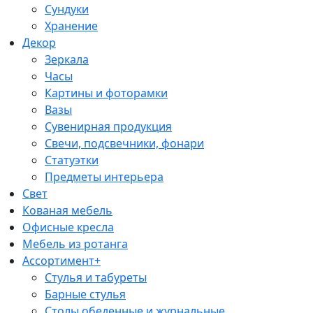
Сундуки
Хранение
Декор
Зеркала
Часы
Картины и фоторамки
Вазы
Сувенирная продукция
Свечи, подсвечники, фонари
Статуэтки
Предметы интерьера
Свет
Кованая мебель
Офисные кресла
Мебель из ротанга
Ассортимент+
Стулья и табуреты
Барные стулья
Столы обеденные и журнальные