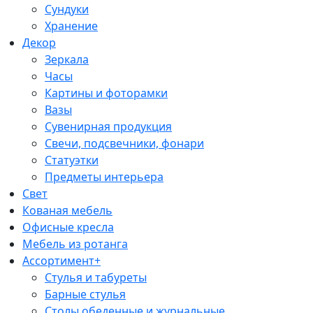
Сундуки
Хранение
Декор
Зеркала
Часы
Картины и фоторамки
Вазы
Сувенирная продукция
Свечи, подсвечники, фонари
Статуэтки
Предметы интерьера
Свет
Кованая мебель
Офисные кресла
Мебель из ротанга
Ассортимент+
Стулья и табуреты
Барные стулья
Столы обеденные и журнальные