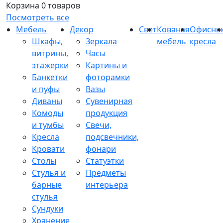
Корзина
0 товаров
Посмотреть все
Мебель
Декор
Свет
Кованая
Офисны
Шкафы,
Зеркала
мебель
кресла
витрины,
Часы
этажерки
Картины и
Банкетки
фоторамки
и пуфы
Вазы
Диваны
Сувенирная
Комоды
продукция
и тумбы
Свечи,
Кресла
подсвечники,
Кровати
фонари
Столы
Статуэтки
Стулья и
Предметы
барные
интерьера
стулья
Сундуки
Хранение