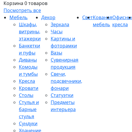
Корзина
0 товаров
Посмотреть все
Мебель
Декор
Свет
Кованая
Офисны
Шкафы,
Зеркала
мебель
кресла
витрины,
Часы
этажерки
Картины и
Банкетки
фоторамки
и пуфы
Вазы
Диваны
Сувенирная
Комоды
продукция
и тумбы
Свечи,
Кресла
подсвечники,
Кровати
фонари
Столы
Статуэтки
Стулья и
Предметы
барные
интерьера
стулья
Сундуки
Хранение