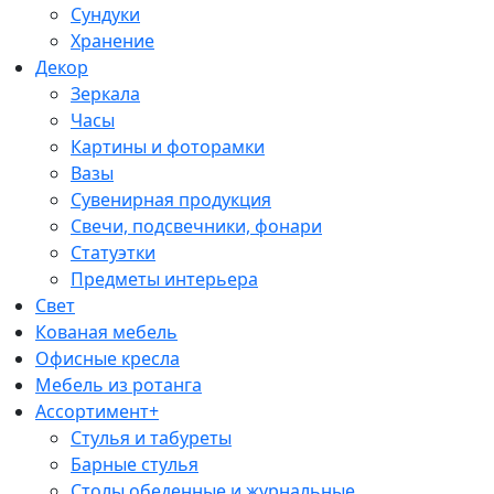
Сундуки
Хранение
Декор
Зеркала
Часы
Картины и фоторамки
Вазы
Сувенирная продукция
Свечи, подсвечники, фонари
Статуэтки
Предметы интерьера
Свет
Кованая мебель
Офисные кресла
Мебель из ротанга
Ассортимент+
Стулья и табуреты
Барные стулья
Столы обеденные и журнальные