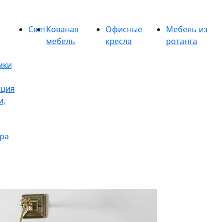
Свет
Кованая
Офисные
Мебель из
мебель
кресла
ротанга
мки
кция
и,
ра