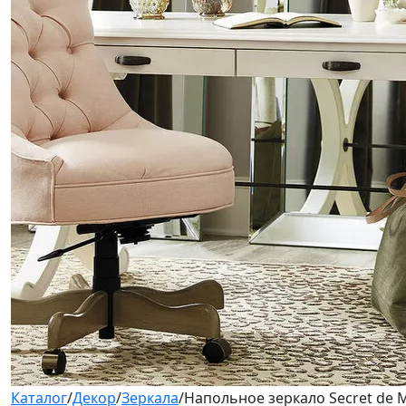
Каталог
/
Декор
/
Зеркала
/
Напольное зеркало Secret de 