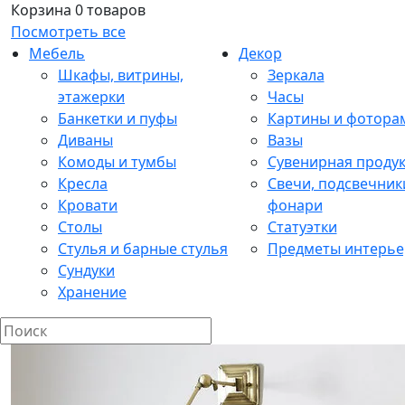
Корзина
0 товаров
Посмотреть все
Мебель
Декор
Шкафы, витрины,
Зеркала
этажерки
Часы
Банкетки и пуфы
Картины и фотора
Диваны
Вазы
Комоды и тумбы
Сувенирная проду
Кресла
Свечи, подсвечник
Кровати
фонари
Столы
Статуэтки
Стулья и барные стулья
Предметы интерье
Сундуки
Хранение