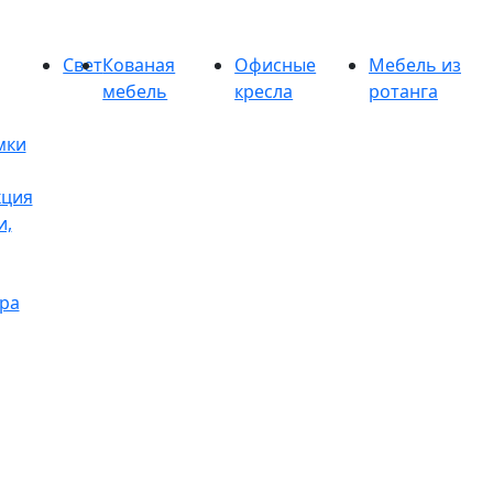
Свет
Кованая
Офисные
Мебель из
мебель
кресла
ротанга
мки
кция
и,
ра