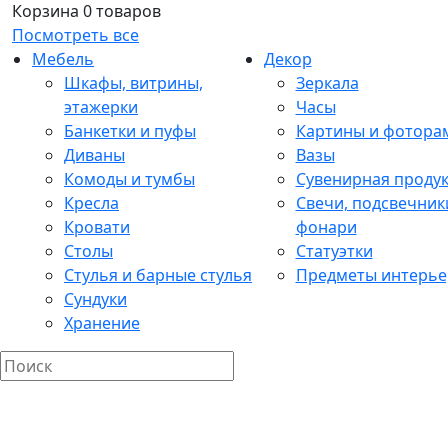
Корзина
0 товаров
Посмотреть все
Мебель
Декор
Шкафы, витрины,
Зеркала
этажерки
Часы
Банкетки и пуфы
Картины и фотора
Диваны
Вазы
Комоды и тумбы
Сувенирная проду
Кресла
Свечи, подсвечник
Кровати
фонари
Столы
Статуэтки
Стулья и барные стулья
Предметы интерье
Сундуки
Хранение