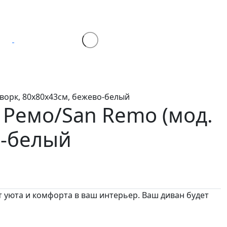
чворк, 80х80х43см, бежево-белый
 Ремо/San Remo (мод.
о-белый
т уюта и комфорта в ваш интерьер. Ваш диван будет