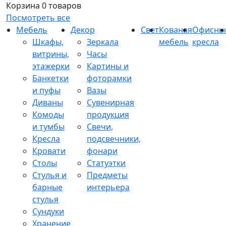
Корзина
0 товаров
Посмотреть все
Мебель
Декор
Свет
Кованая
Офисны
Шкафы,
Зеркала
мебель
кресла
витрины,
Часы
этажерки
Картины и
Банкетки
фоторамки
и пуфы
Вазы
Диваны
Сувенирная
Комоды
продукция
и тумбы
Свечи,
Кресла
подсвечники,
Кровати
фонари
Столы
Статуэтки
Стулья и
Предметы
барные
интерьера
стулья
Сундуки
Хранение