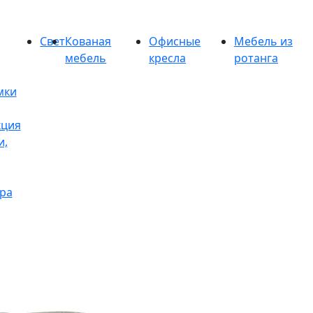
Свет
Кованая
Офисные
Мебель из
мебель
кресла
ротанга
мки
кция
и,
ра