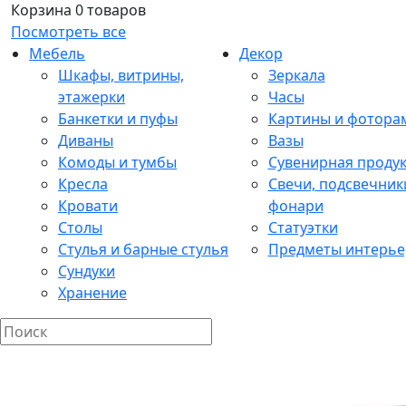
Корзина
0 товаров
Посмотреть все
Мебель
Декор
Шкафы, витрины,
Зеркала
этажерки
Часы
Банкетки и пуфы
Картины и фотора
Диваны
Вазы
Комоды и тумбы
Сувенирная проду
Кресла
Свечи, подсвечник
Кровати
фонари
Столы
Статуэтки
Стулья и барные стулья
Предметы интерье
Сундуки
Хранение