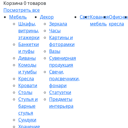
Корзина
0 товаров
Посмотреть все
Мебель
Декор
Свет
Кованая
Офисны
Шкафы,
Зеркала
мебель
кресла
витрины,
Часы
этажерки
Картины и
Банкетки
фоторамки
и пуфы
Вазы
Диваны
Сувенирная
Комоды
продукция
и тумбы
Свечи,
Кресла
подсвечники,
Кровати
фонари
Столы
Статуэтки
Стулья и
Предметы
барные
интерьера
стулья
Сундуки
Хранение