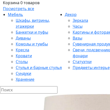
Корзина
0 товаров
Посмотреть все
Мебель
Декор
Шкафы, витрины,
Зеркала
этажерки
Часы
Банкетки и пуфы
Картины и фотора
Диваны
Вазы
Комоды и тумбы
Сувенирная проду
Кресла
Свечи, подсвечник
Кровати
фонари
Столы
Статуэтки
Стулья и барные стулья
Предметы интерье
Сундуки
Хранение