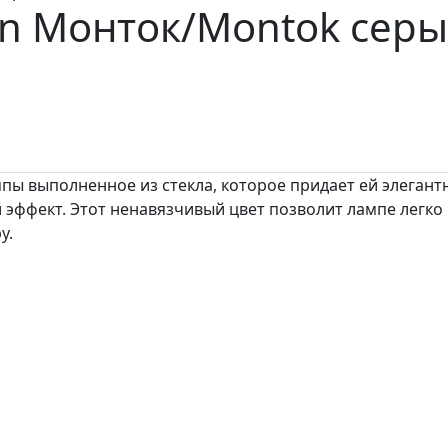
son Монток/Montok
серы
мпы выполненное из стекла, которое придает ей элега
 эффект. Этот ненавязчивый цвет позволит лампе легк
у.