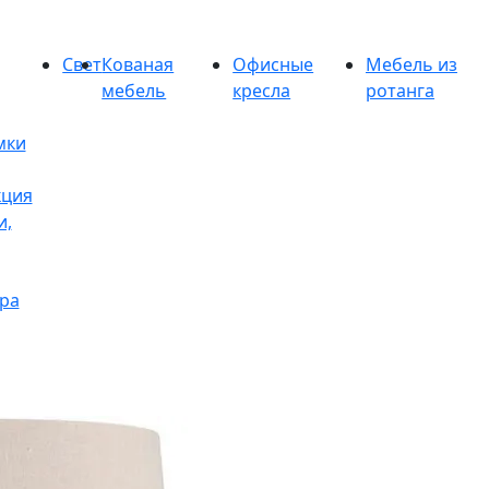
Свет
Кованая
Офисные
Мебель из
мебель
кресла
ротанга
мки
кция
и,
ра