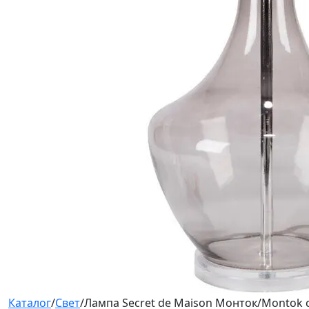
Каталог
/
Свет
/
Лампа Secret de Maison Монток/Montok 