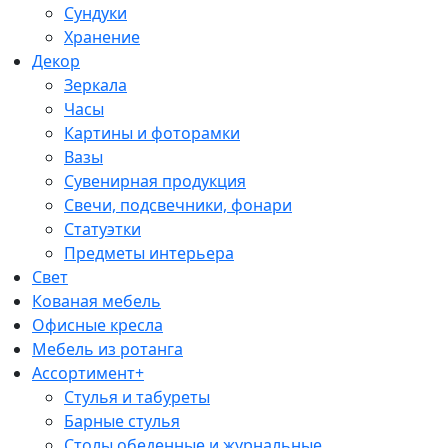
Сундуки
Хранение
Декор
Зеркала
Часы
Картины и фоторамки
Вазы
Сувенирная продукция
Свечи, подсвечники, фонари
Статуэтки
Предметы интерьера
Свет
Кованая мебель
Офисные кресла
Мебель из ротанга
Ассортимент+
Стулья и табуреты
Барные стулья
Столы обеденные и журнальные