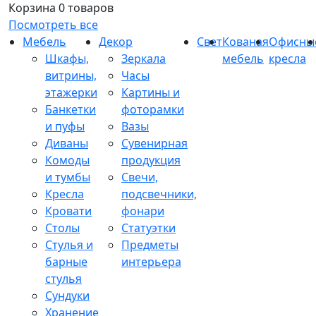
Корзина
0 товаров
Посмотреть все
Мебель
Декор
Свет
Кованая
Офисны
Шкафы,
Зеркала
мебель
кресла
витрины,
Часы
этажерки
Картины и
Банкетки
фоторамки
и пуфы
Вазы
Диваны
Сувенирная
Комоды
продукция
и тумбы
Свечи,
Кресла
подсвечники,
Кровати
фонари
Столы
Статуэтки
Стулья и
Предметы
барные
интерьера
стулья
Сундуки
Хранение