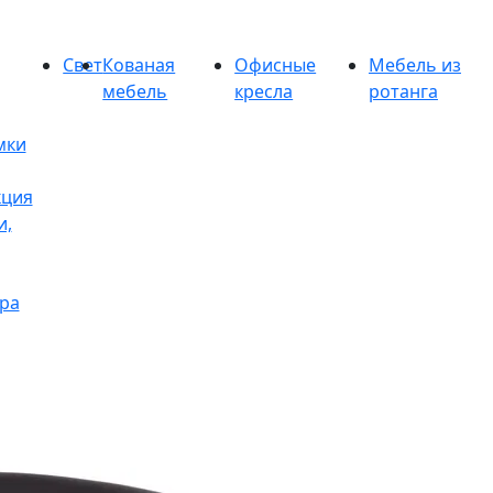
Свет
Кованая
Офисные
Мебель из
мебель
кресла
ротанга
мки
кция
и,
ра