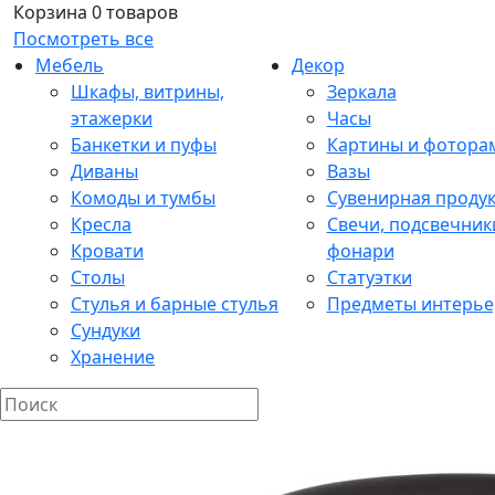
Корзина
0 товаров
Посмотреть все
Мебель
Декор
Шкафы, витрины,
Зеркала
этажерки
Часы
Банкетки и пуфы
Картины и фотора
Диваны
Вазы
Комоды и тумбы
Сувенирная проду
Кресла
Свечи, подсвечник
Кровати
фонари
Столы
Статуэтки
Стулья и барные стулья
Предметы интерье
Сундуки
Хранение