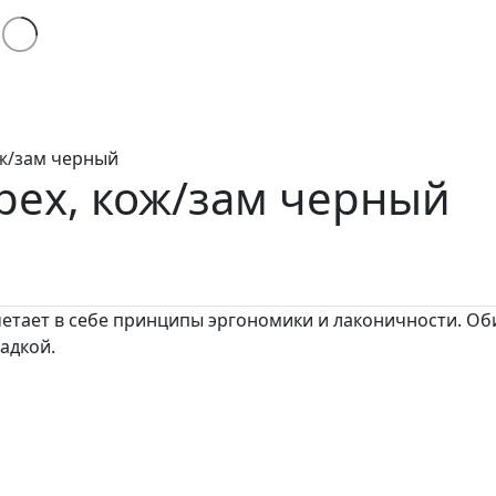
ож/зам черный
рех, кож/зам черный
етает в себе принципы эргономики и лаконичности. Оби
адкой.