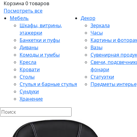
Корзина
0 товаров
Посмотреть все
Мебель
Декор
Шкафы, витрины,
Зеркала
этажерки
Часы
Банкетки и пуфы
Картины и фотора
Диваны
Вазы
Комоды и тумбы
Сувенирная проду
Кресла
Свечи, подсвечник
Кровати
фонари
Столы
Статуэтки
Стулья и барные стулья
Предметы интерье
Сундуки
Хранение