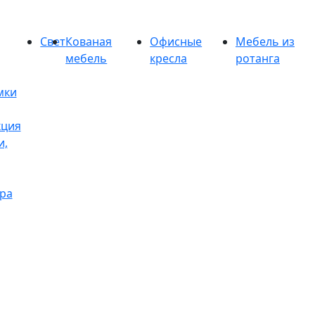
Свет
Кованая
Офисные
Мебель из
мебель
кресла
ротанга
мки
кция
и,
ра