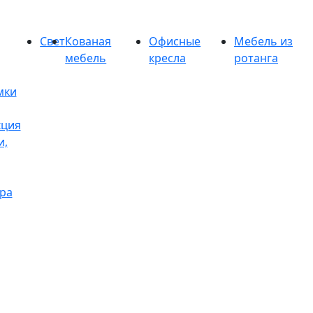
Свет
Кованая
Офисные
Мебель из
мебель
кресла
ротанга
мки
кция
и,
ра