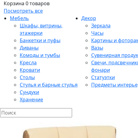
Корзина
0 товаров
Посмотреть все
Мебель
Декор
Шкафы, витрины,
Зеркала
этажерки
Часы
Банкетки и пуфы
Картины и фотора
Диваны
Вазы
Комоды и тумбы
Сувенирная проду
Кресла
Свечи, подсвечник
Кровати
фонари
Столы
Статуэтки
Стулья и барные стулья
Предметы интерье
Сундуки
Хранение