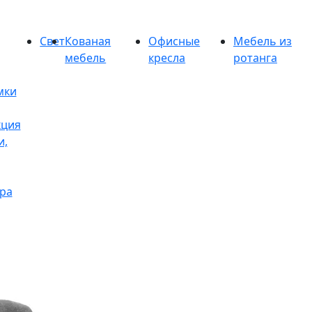
Свет
Кованая
Офисные
Мебель из
мебель
кресла
ротанга
мки
кция
и,
ра