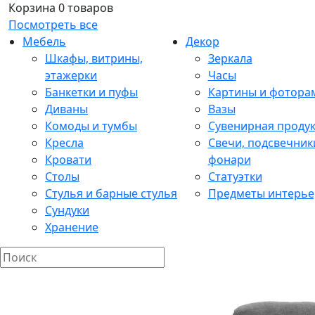
Корзина
0 товаров
Посмотреть все
Мебель
Декор
Шкафы, витрины,
Зеркала
этажерки
Часы
Банкетки и пуфы
Картины и фотора
Диваны
Вазы
Комоды и тумбы
Сувенирная проду
Кресла
Свечи, подсвечник
Кровати
фонари
Столы
Статуэтки
Стулья и барные стулья
Предметы интерье
Сундуки
Хранение