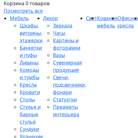
Корзина
0 товаров
Посмотреть все
Мебель
Декор
Свет
Кованая
Офисны
Шкафы,
Зеркала
мебель
кресла
витрины,
Часы
этажерки
Картины и
Банкетки
фоторамки
и пуфы
Вазы
Диваны
Сувенирная
Комоды
продукция
и тумбы
Свечи,
Кресла
подсвечники,
Кровати
фонари
Столы
Статуэтки
Стулья и
Предметы
барные
интерьера
стулья
Сундуки
Хранение