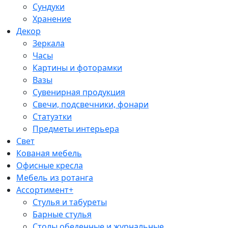
Сундуки
Хранение
Декор
Зеркала
Часы
Картины и фоторамки
Вазы
Сувенирная продукция
Свечи, подсвечники, фонари
Статуэтки
Предметы интерьера
Свет
Кованая мебель
Офисные кресла
Мебель из ротанга
Ассортимент+
Стулья и табуреты
Барные стулья
Столы обеденные и журнальные