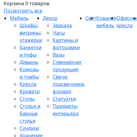
Корзина
0 товаров
Посмотреть все
Мебель
Декор
Свет
Кованая
Офисны
Шкафы,
Зеркала
мебель
кресла
витрины,
Часы
этажерки
Картины и
Банкетки
фоторамки
и пуфы
Вазы
Диваны
Сувенирная
Комоды
продукция
и тумбы
Свечи,
Кресла
подсвечники,
Кровати
фонари
Столы
Статуэтки
Стулья и
Предметы
барные
интерьера
стулья
Сундуки
Хранение