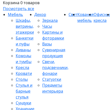
Корзина
0 товаров
Посмотреть все
Мебель
Декор
Свет
Кованая
Офисны
Шкафы,
Зеркала
мебель
кресла
витрины,
Часы
этажерки
Картины и
Банкетки
фоторамки
и пуфы
Вазы
Диваны
Сувенирная
Комоды
продукция
и тумбы
Свечи,
Кресла
подсвечники,
Кровати
фонари
Столы
Статуэтки
Стулья и
Предметы
барные
интерьера
стулья
Сундуки
Хранение