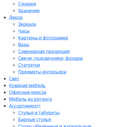
Сундуки
Хранение
Декор
Зеркала
Часы
Картины и фоторамки
Вазы
Сувенирная продукция
Свечи, подсвечники, фонари
Статуэтки
Предметы интерьера
Свет
Кованая мебель
Офисные кресла
Мебель из ротанга
Ассортимент+
Стулья и табуреты
Барные стулья
Столы обеденные и журнальные