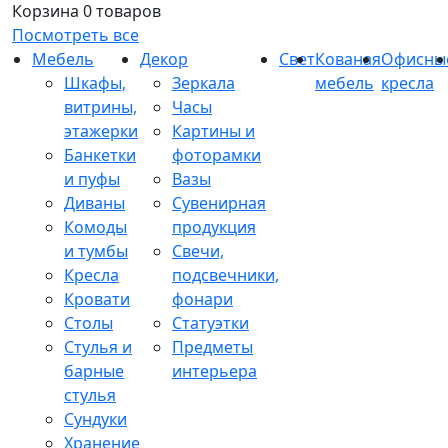
Корзина
0 товаров
Посмотреть все
Мебель
Декор
Свет
Кованая
Офисны
Шкафы,
Зеркала
мебель
кресла
витрины,
Часы
этажерки
Картины и
Банкетки
фоторамки
и пуфы
Вазы
Диваны
Сувенирная
Комоды
продукция
и тумбы
Свечи,
Кресла
подсвечники,
Кровати
фонари
Столы
Статуэтки
Стулья и
Предметы
барные
интерьера
стулья
Сундуки
Хранение