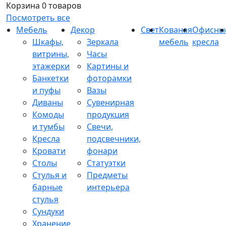
Корзина
0 товаров
Посмотреть все
Мебель
Декор
Свет
Кованая
Офисны
Шкафы,
Зеркала
мебель
кресла
витрины,
Часы
этажерки
Картины и
Банкетки
фоторамки
и пуфы
Вазы
Диваны
Сувенирная
Комоды
продукция
и тумбы
Свечи,
Кресла
подсвечники,
Кровати
фонари
Столы
Статуэтки
Стулья и
Предметы
барные
интерьера
стулья
Сундуки
Хранение