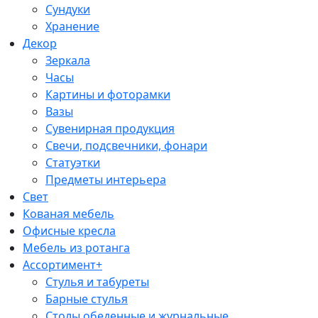
Сундуки
Хранение
Декор
Зеркала
Часы
Картины и фоторамки
Вазы
Сувенирная продукция
Свечи, подсвечники, фонари
Статуэтки
Предметы интерьера
Свет
Кованая мебель
Офисные кресла
Мебель из ротанга
Ассортимент+
Стулья и табуреты
Барные стулья
Столы обеденные и журнальные