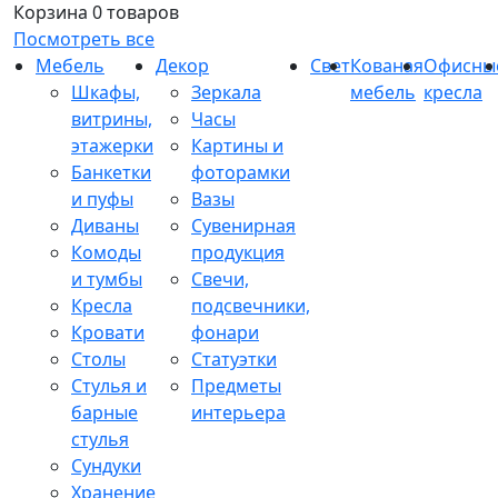
Корзина
0 товаров
Посмотреть все
Мебель
Декор
Свет
Кованая
Офисны
Шкафы,
Зеркала
мебель
кресла
витрины,
Часы
этажерки
Картины и
Банкетки
фоторамки
и пуфы
Вазы
Диваны
Сувенирная
Комоды
продукция
и тумбы
Свечи,
Кресла
подсвечники,
Кровати
фонари
Столы
Статуэтки
Стулья и
Предметы
барные
интерьера
стулья
Сундуки
Хранение