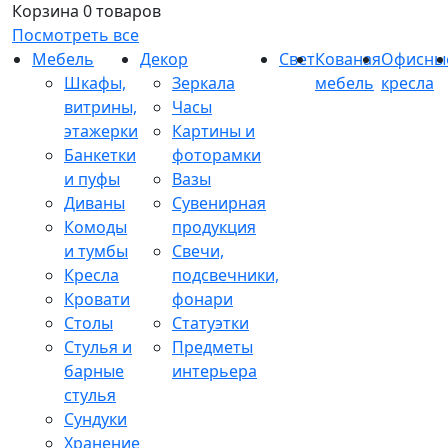
Корзина
0 товаров
Посмотреть все
Мебель
Декор
Свет
Кованая
Офисны
Шкафы,
Зеркала
мебель
кресла
витрины,
Часы
этажерки
Картины и
Банкетки
фоторамки
и пуфы
Вазы
Диваны
Сувенирная
Комоды
продукция
и тумбы
Свечи,
Кресла
подсвечники,
Кровати
фонари
Столы
Статуэтки
Стулья и
Предметы
барные
интерьера
стулья
Сундуки
Хранение