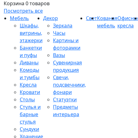
Корзина
0 товаров
Посмотреть все
Мебель
Декор
Свет
Кованая
Офисны
Шкафы,
Зеркала
мебель
кресла
витрины,
Часы
этажерки
Картины и
Банкетки
фоторамки
и пуфы
Вазы
Диваны
Сувенирная
Комоды
продукция
и тумбы
Свечи,
Кресла
подсвечники,
Кровати
фонари
Столы
Статуэтки
Стулья и
Предметы
барные
интерьера
стулья
Сундуки
Хранение