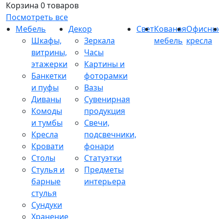
Корзина
0 товаров
Посмотреть все
Мебель
Декор
Свет
Кованая
Офисны
Шкафы,
Зеркала
мебель
кресла
витрины,
Часы
этажерки
Картины и
Банкетки
фоторамки
и пуфы
Вазы
Диваны
Сувенирная
Комоды
продукция
и тумбы
Свечи,
Кресла
подсвечники,
Кровати
фонари
Столы
Статуэтки
Стулья и
Предметы
барные
интерьера
стулья
Сундуки
Хранение