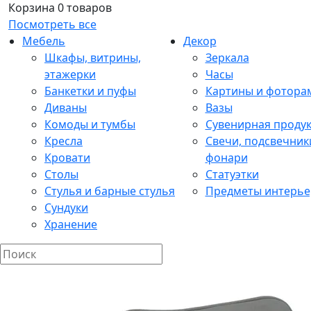
Корзина
0 товаров
Посмотреть все
Мебель
Декор
Шкафы, витрины,
Зеркала
этажерки
Часы
Банкетки и пуфы
Картины и фотора
Диваны
Вазы
Комоды и тумбы
Сувенирная проду
Кресла
Свечи, подсвечник
Кровати
фонари
Столы
Статуэтки
Стулья и барные стулья
Предметы интерье
Сундуки
Хранение