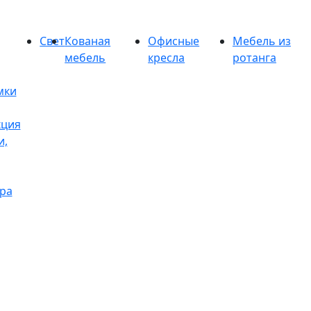
Свет
Кованая
Офисные
Мебель из
мебель
кресла
ротанга
мки
кция
и,
ра