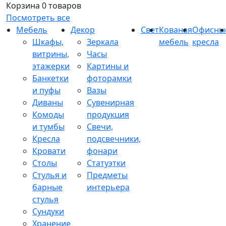
Корзина
0 товаров
Посмотреть все
Мебель
Декор
Свет
Кованая
Офисны
Шкафы,
Зеркала
мебель
кресла
витрины,
Часы
этажерки
Картины и
Банкетки
фоторамки
и пуфы
Вазы
Диваны
Сувенирная
Комоды
продукция
и тумбы
Свечи,
Кресла
подсвечники,
Кровати
фонари
Столы
Статуэтки
Стулья и
Предметы
барные
интерьера
стулья
Сундуки
Хранение