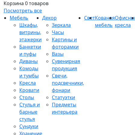
Корзина
0 товаров
Посмотреть все
Мебель
Декор
Свет
Кованая
Офисны
Шкафы,
Зеркала
мебель
кресла
витрины,
Часы
этажерки
Картины и
Банкетки
фоторамки
и пуфы
Вазы
Диваны
Сувенирная
Комоды
продукция
и тумбы
Свечи,
Кресла
подсвечники,
Кровати
фонари
Столы
Статуэтки
Стулья и
Предметы
барные
интерьера
стулья
Сундуки
Хранение