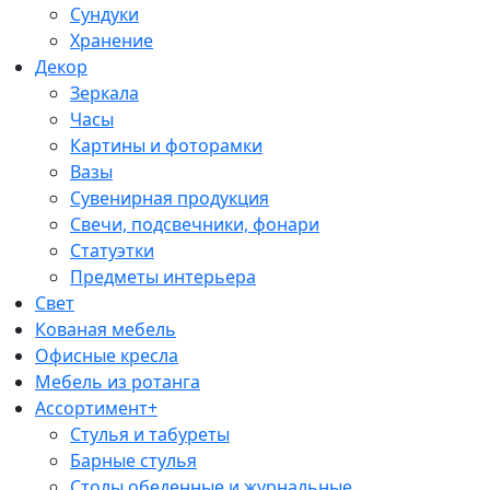
Сундуки
Хранение
Декор
Зеркала
Часы
Картины и фоторамки
Вазы
Сувенирная продукция
Свечи, подсвечники, фонари
Статуэтки
Предметы интерьера
Свет
Кованая мебель
Офисные кресла
Мебель из ротанга
Ассортимент+
Стулья и табуреты
Барные стулья
Столы обеденные и журнальные