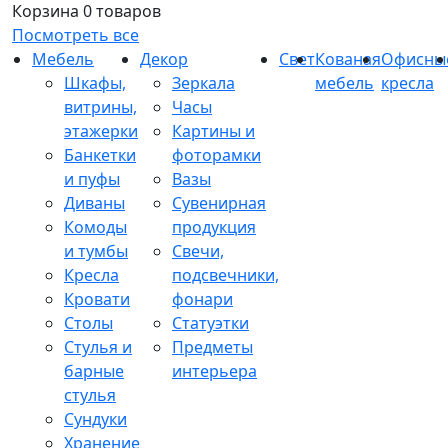
Корзина
0 товаров
Посмотреть все
Мебель
Декор
Свет
Кованая
Офисны
Шкафы,
Зеркала
мебель
кресла
витрины,
Часы
этажерки
Картины и
Банкетки
фоторамки
и пуфы
Вазы
Диваны
Сувенирная
Комоды
продукция
и тумбы
Свечи,
Кресла
подсвечники,
Кровати
фонари
Столы
Статуэтки
Стулья и
Предметы
барные
интерьера
стулья
Сундуки
Хранение