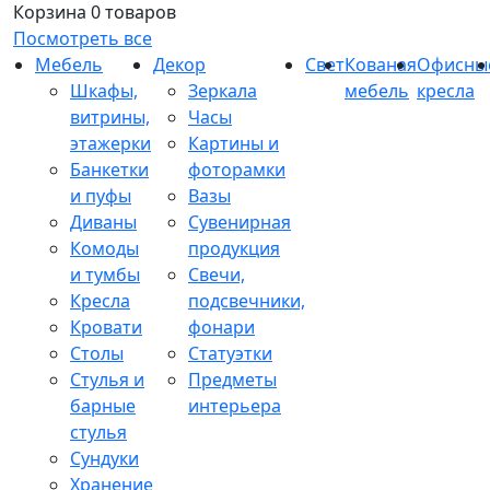
Корзина
0 товаров
Посмотреть все
Мебель
Декор
Свет
Кованая
Офисны
Шкафы,
Зеркала
мебель
кресла
витрины,
Часы
этажерки
Картины и
Банкетки
фоторамки
и пуфы
Вазы
Диваны
Сувенирная
Комоды
продукция
и тумбы
Свечи,
Кресла
подсвечники,
Кровати
фонари
Столы
Статуэтки
Стулья и
Предметы
барные
интерьера
стулья
Сундуки
Хранение