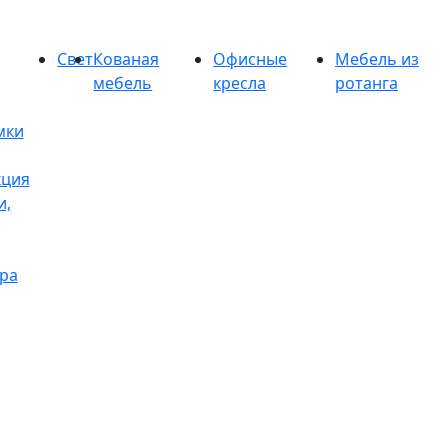
Свет
Кованая
Офисные
Мебель из
мебель
кресла
ротанга
мки
кция
и,
ра