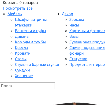
Корзина
0 товаров
Посмотреть все
Мебель
Декор
Шкафы, витрины,
Зеркала
этажерки
Часы
Банкетки и пуфы
Картины и фотора
Диваны
Вазы
Комоды и тумбы
Сувенирная проду
Кресла
Свечи, подсвечник
Кровати
фонари
Столы
Статуэтки
Стулья и барные стулья
Предметы интерье
Сундуки
Хранение