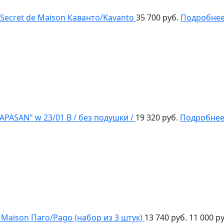
Secret de Maison Каванто/Kavanto
35 700 руб.
Подробне
APASAN" w 23/01 B / без подушки /
19 320 руб.
Подробне
 Maison Паго/Pago (набор из 3 штук)
13 740 руб.
11 000 ру