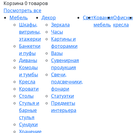
Корзина
0 товаров
Посмотреть все
Мебель
Декор
Свет
Кованая
Офисны
Шкафы,
Зеркала
мебель
кресла
витрины,
Часы
этажерки
Картины и
Банкетки
фоторамки
и пуфы
Вазы
Диваны
Сувенирная
Комоды
продукция
и тумбы
Свечи,
Кресла
подсвечники,
Кровати
фонари
Столы
Статуэтки
Стулья и
Предметы
барные
интерьера
стулья
Сундуки
Хранение