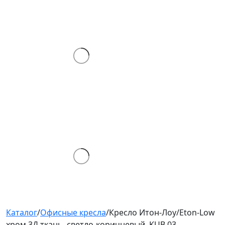
Каталог
/
Офисные кресла
/
Кресло Итон-Лоу/Eton-Low
хром 3Д ткань, светло-коричневый, KUB 03