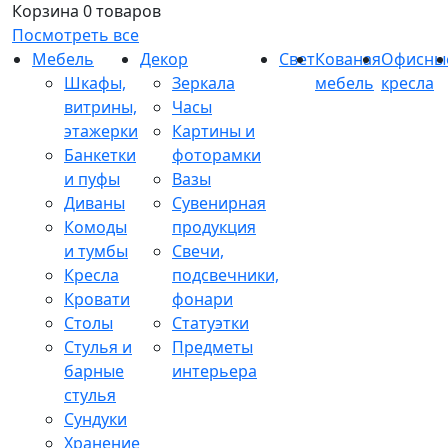
Корзина
0 товаров
Посмотреть все
Мебель
Декор
Свет
Кованая
Офисны
Шкафы,
Зеркала
мебель
кресла
витрины,
Часы
этажерки
Картины и
Банкетки
фоторамки
и пуфы
Вазы
Диваны
Сувенирная
Комоды
продукция
и тумбы
Свечи,
Кресла
подсвечники,
Кровати
фонари
Столы
Статуэтки
Стулья и
Предметы
барные
интерьера
стулья
Сундуки
Хранение