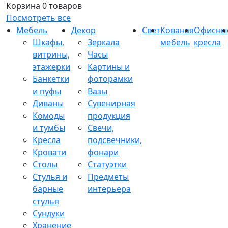
Корзина
0 товаров
Посмотреть все
Мебель
Декор
Свет
Кованая
Офисны
Шкафы,
Зеркала
мебель
кресла
витрины,
Часы
этажерки
Картины и
Банкетки
фоторамки
и пуфы
Вазы
Диваны
Сувенирная
Комоды
продукция
и тумбы
Свечи,
Кресла
подсвечники,
Кровати
фонари
Столы
Статуэтки
Стулья и
Предметы
барные
интерьера
стулья
Сундуки
Хранение