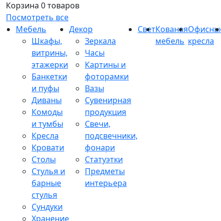
Корзина
0 товаров
Посмотреть все
Мебель
Декор
Свет
Кованая
Офисны
Шкафы,
Зеркала
мебель
кресла
витрины,
Часы
этажерки
Картины и
Банкетки
фоторамки
и пуфы
Вазы
Диваны
Сувенирная
Комоды
продукция
и тумбы
Свечи,
Кресла
подсвечники,
Кровати
фонари
Столы
Статуэтки
Стулья и
Предметы
барные
интерьера
стулья
Сундуки
Хранение