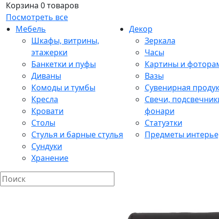
Корзина
0 товаров
Посмотреть все
Мебель
Декор
Шкафы, витрины,
Зеркала
этажерки
Часы
Банкетки и пуфы
Картины и фотора
Диваны
Вазы
Комоды и тумбы
Сувенирная проду
Кресла
Свечи, подсвечник
Кровати
фонари
Столы
Статуэтки
Стулья и барные стулья
Предметы интерье
Сундуки
Хранение