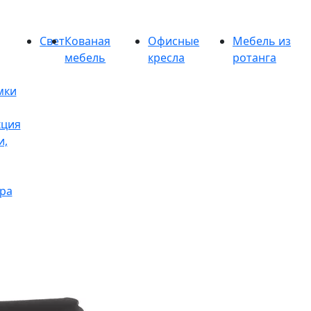
Свет
Кованая
Офисные
Мебель из
мебель
кресла
ротанга
мки
кция
и,
ра