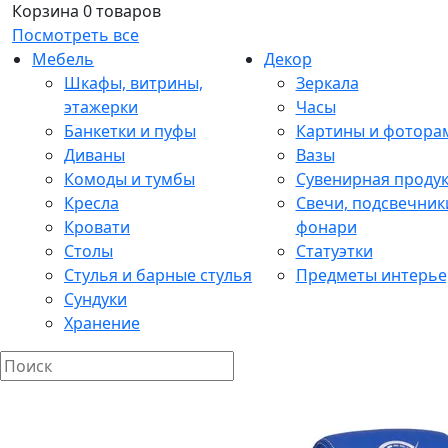
Корзина
0 товаров
Посмотреть все
Мебель
Декор
Шкафы, витрины,
Зеркала
этажерки
Часы
Банкетки и пуфы
Картины и фотора
Диваны
Вазы
Комоды и тумбы
Сувенирная проду
Кресла
Свечи, подсвечник
Кровати
фонари
Столы
Статуэтки
Стулья и барные стулья
Предметы интерье
Сундуки
Хранение