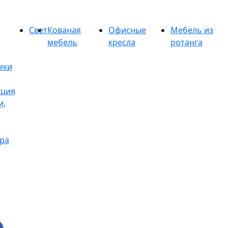
Свет
Кованая
Офисные
Мебель из
мебель
кресла
ротанга
мки
кция
и,
ра