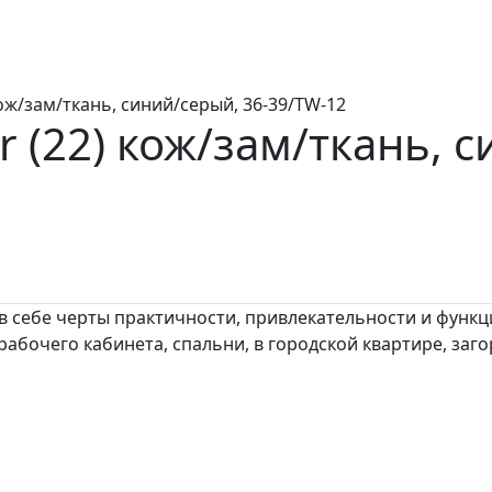
кож/зам/ткань, синий/серый, 36-39/TW-12
r (22)
кож/зам/ткань, с
 в себе черты практичности, привлекательности и функ
абочего кабинета, спальни, в городской квартире, заг