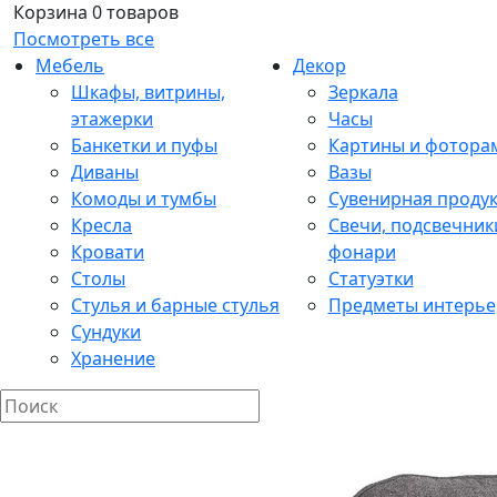
Корзина
0 товаров
Посмотреть все
Мебель
Декор
Шкафы, витрины,
Зеркала
этажерки
Часы
Банкетки и пуфы
Картины и фотора
Диваны
Вазы
Комоды и тумбы
Сувенирная проду
Кресла
Свечи, подсвечник
Кровати
фонари
Столы
Статуэтки
Стулья и барные стулья
Предметы интерье
Сундуки
Хранение