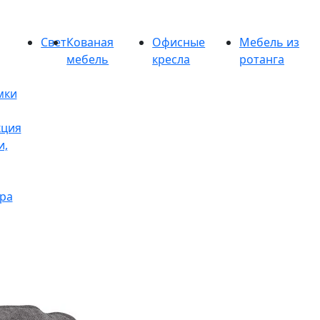
Свет
Кованая
Офисные
Мебель из
мебель
кресла
ротанга
мки
кция
и,
ра